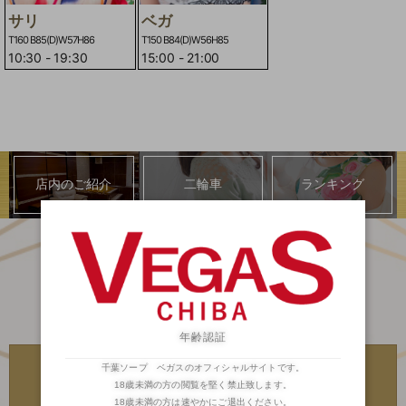
サリ
ベガ
T160 B85(D)W57H86
T150 B84(D)W56H85
10:30
-
19:30
15:00
-
21:00
店内のご紹介
二輪車
ランキング
年齢認証
川崎・堀之内
川崎・堀之内
千葉ソープ ベガスのオフィシャルサイトです。
高級ソープランド
高級ソープランド
琥珀
金瓶梅
18歳未満の方の閲覧を堅く禁止致します。
18歳未満の方は速やかにご退出ください。