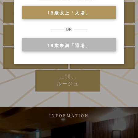
川崎・堀之内
川崎・堀之内
ソープランド
ソープランド
18歳以上「入場」
アラビアンナイト
カンカン娘ネオ
OR
川崎・堀之内
吉原
ソープランド
高級ソープランド
グランローズ
アカデミー
18歳未満「退場」
吉原
千葉
ソープランド
高級ソープランド
麗
李白
千葉
ソープランド
ルージュ
INFORMATION