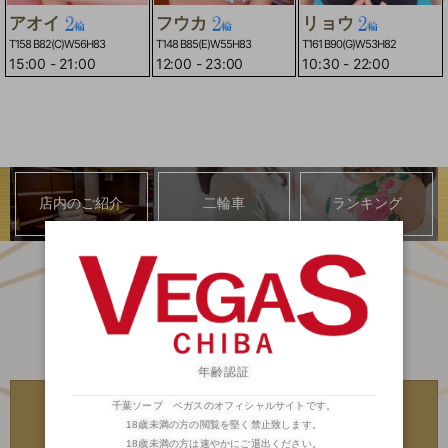
アオイ
フウカ
リョウ
T158 B82(C)W56H83
T148 B85(E)W55H83
T161 B90(G)W53H82
15:00
-
21:00
12:00
-
23:00
10:30
-
22:00
店内のご紹介
二輪車
ランキング
年齢認証
川崎・堀之内
川崎・堀之内
千葉ソープ ベガスのオフィシャルサイトです。
高級ソープランド
高級ソープランド
琥珀
金瓶梅
18歳未満の方の閲覧を堅く禁止致します。
18歳未満の方は速やかにご退出ください。