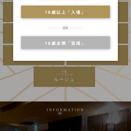
川崎・堀之内
川崎・堀之内
ソープランド
ソープランド
18歳以上「入場」
アラビアンナイト
カンカン娘ネオ
OR
川崎・堀之内
吉原
ソープランド
高級ソープランド
グランローズ
アカデミー
18歳未満「退場」
吉原
千葉
ソープランド
高級ソープランド
麗
李白
千葉
ソープランド
ルージュ
INFORMATION