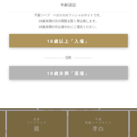
年齢認証
千葉ソープ ベガスのオフィシャルサイトです。
18歳未満の方の閲覧を堅く禁止致します。
18歳未満の方は速やかにご退出ください。
18歳以上「入場」
OR
18歳未満「退場」
川崎・堀之内
川崎・堀之内
川崎・堀之
級ソープランド
ソープランド
ソープラン
金瓶梅
アラビアンナイト
カンカン
吉原
千葉
ソープランド
高級ソープランド
麗
李白