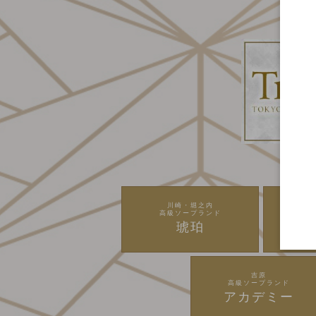
川崎・堀之内
高級ソープランド
高
琥珀
吉原
高級ソープランド
アカデミー