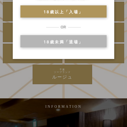
川崎・堀之内
川崎・堀之内
ソープランド
ソープランド
18歳以上「入場」
アラビアンナイト
カンカン娘ネオ
OR
川崎・堀之内
吉原
ソープランド
高級ソープランド
グランローズ
アカデミー
18歳未満「退場」
吉原
千葉
ソープランド
高級ソープランド
麗
李白
千葉
ソープランド
ルージュ
INFORMATION