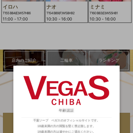
イロハ
ナオ
ミナミ
T155 B84(E)W57H86
T154 B89(F)W58H92
T160 B83(D)W55H81
11:00
-
17:00
10:30
-
16:00
10:30
-
16:00
店内のご紹介
二輪車
ランキング
年齢認証
川崎・堀之内
川崎・堀之内
千葉ソープ ベガスのオフィシャルサイトです。
高級ソープランド
高級ソープランド
琥珀
金瓶梅
18歳未満の方の閲覧を堅く禁止致します。
18歳未満の方は速やかにご退出ください。