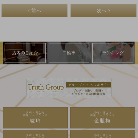
前へ
次へ
店内のご紹介
二輪車
ランキング
川崎・堀之内
川崎・堀之内
高級ソープランド
高級ソープランド
琥珀
金瓶梅
川崎・堀之内
川崎・堀之内