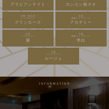
ソープランド
ソープランド
アラビアンナイト
カンカン娘ネオ
川崎・堀之内
吉原
ソープランド
高級ソープランド
グランローズ
アカデミー
吉原
千葉
ソープランド
高級ソープランド
麗
李白
千葉
ソープランド
ルージュ
INFORMATION