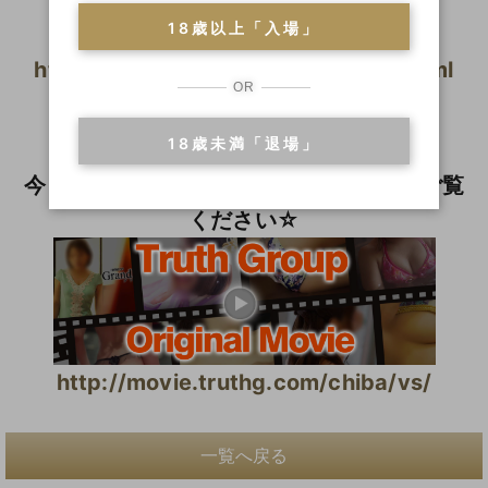
18歳以上「入場」
http://www.soapfun.net/vs/index.html
OR
◆ MOVIE ◆
18歳未満「退場」
（コンパニオン動画紹介）
今まででは見られなかった動く彼女達をご覧
ください☆
http://movie.truthg.com/chiba/vs/
一覧へ戻る