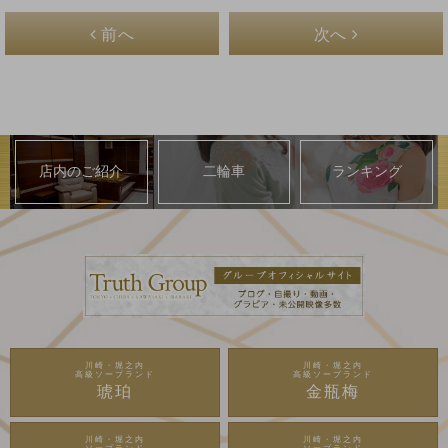
前へ
次へ
店内のご紹介
二輪車
ランキング
川崎・堀之内
川崎・堀之内
高級ソープランド
高級ソープランド
琥珀
金瓶梅
川崎・堀之内
川崎・堀之内