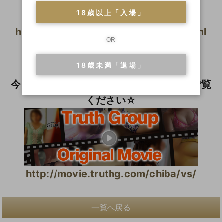
18歳以上「入場」
http://www.soapfun.net/vs/index.html
OR
◆ MOVIE ◆
18歳未満「退場」
（コンパニオン動画紹介）
今まででは見られなかった動く彼女達をご覧
ください☆
http://movie.truthg.com/chiba/vs/
一覧へ戻る