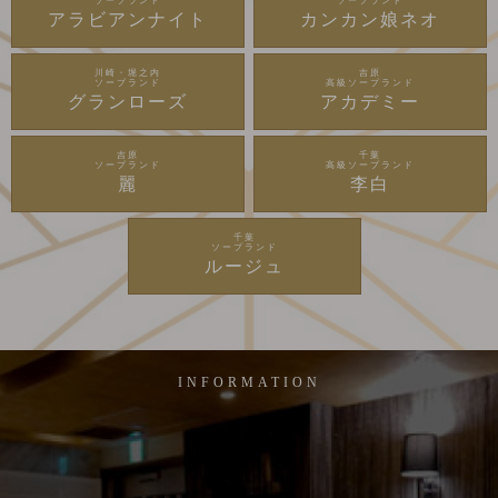
ソープランド
ソープランド
アラビアンナイト
カンカン娘ネオ
川崎・堀之内
吉原
ソープランド
高級ソープランド
グランローズ
アカデミー
吉原
千葉
ソープランド
高級ソープランド
麗
李白
千葉
ソープランド
ルージュ
INFORMATION