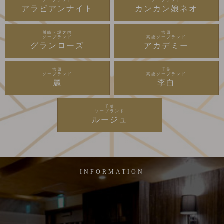
ソープランド
ソープランド
アラビアンナイト
カンカン娘ネオ
川崎・堀之内
吉原
ソープランド
高級ソープランド
グランローズ
アカデミー
吉原
千葉
ソープランド
高級ソープランド
麗
李白
千葉
ソープランド
ルージュ
INFORMATION