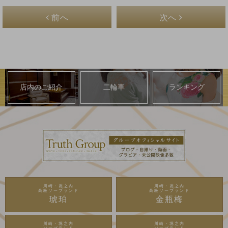
前へ
次へ
店内のご紹介
二輪車
ランキング
川崎・堀之内
川崎・堀之内
高級ソープランド
高級ソープランド
琥珀
金瓶梅
川崎・堀之内
川崎・堀之内