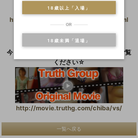
18歳以上「入場」
http://www.soapfun.net/vs/index.html
OR
◆ MOVIE ◆
18歳未満「退場」
（コンパニオン動画紹介）
今まででは見られなかった動く彼女達をご覧
ください☆
http://movie.truthg.com/chiba/vs/
一覧へ戻る