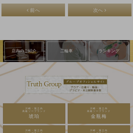
前へ
次へ
店内のご紹介
二輪車
ランキング
川崎・堀之内
川崎・堀之内
高級ソープランド
高級ソープランド
琥珀
金瓶梅
川崎・堀之内
川崎・堀之内