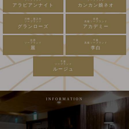
ソープランド
ソープランド
アラビアンナイト
カンカン娘ネオ
川崎・堀之内
吉原
ソープランド
高級ソープランド
グランローズ
アカデミー
吉原
千葉
ソープランド
高級ソープランド
麗
李白
千葉
ソープランド
ルージュ
INFORMATION