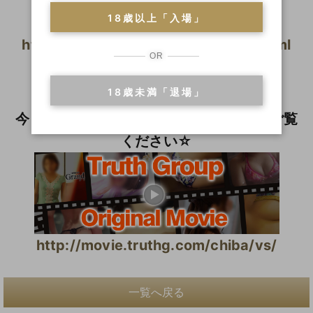
18歳以上「入場」
http://www.soapfun.net/vs/index.html
OR
◆ MOVIE ◆
18歳未満「退場」
（コンパニオン動画紹介）
今まででは見られなかった動く彼女達をご覧
ください☆
http://movie.truthg.com/chiba/vs/
一覧へ戻る