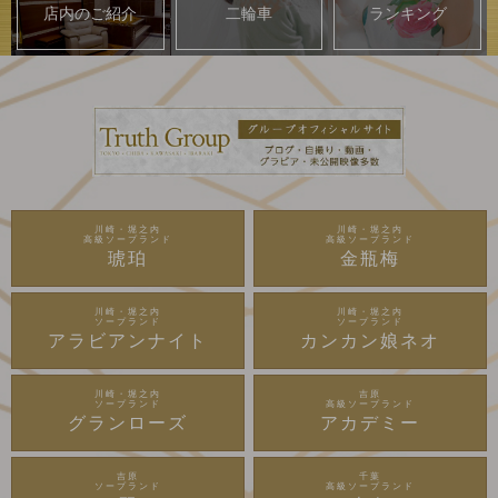
店内のご紹介
二輪車
ランキング
川崎・堀之内
川崎・堀之内
高級ソープランド
高級ソープランド
琥珀
金瓶梅
川崎・堀之内
川崎・堀之内
ソープランド
ソープランド
アラビアンナイト
カンカン娘ネオ
川崎・堀之内
吉原
ソープランド
高級ソープランド
グランローズ
アカデミー
吉原
千葉
ソープランド
高級ソープランド