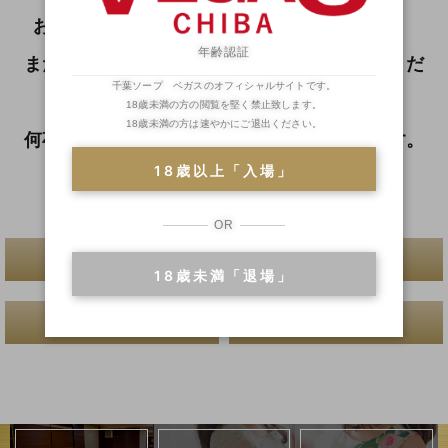
お手数ではございますが速やかに警察へ連絡、
年齢認証
または下記の電話番号よりベガスまでご連絡くだ
千葉ソープ ベガスのオフィシャルサイトです。
さい。
18歳未満の方の閲覧を堅く禁止致します。
18歳未満の方は速やかにご退出ください。
何卒ご協力のほど、よろしくお願いいたします。
18歳以上「入場」
TEL :
043-201-4126
OR
一覧へ戻る
18歳未満「退場」
前へ
次へ