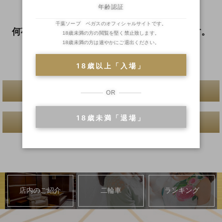
年齢認証
さい。
千葉ソープ ベガスのオフィシャルサイトです。
何卒ご協力のほど、よろしくお願いいたします。
18歳未満の方の閲覧を堅く禁止致します。
18歳未満の方は速やかにご退出ください。
TEL :
043-201-4126
18歳以上「入場」
一覧へ戻る
OR
18歳未満「退場」
前へ
次へ
店内のご紹介
二輪車
ランキング