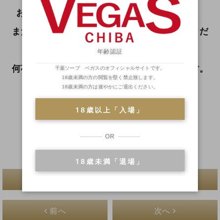
お手数ではございますが速やかに警察へ連絡、
または下記の電話番号よりベガスまでご連絡くだ
さい。
年齢認証
何卒ご協力のほど、よろしくお願いいたします。
千葉ソープ ベガスのオフィシャルサイトです。
18歳未満の方の閲覧を堅く禁止致します。
当日予約専用回線
18歳未満の方は速やかにご退出ください。
18歳以上「入場」
TEL :
043-201-4126
OR
（8：15～24：00）
18歳未満「退場」
一覧へ戻る
前へ
次へ