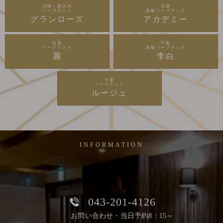
川崎・堀之内
吉原
ソープランド
高級ソープランド
グランローズ
アカデミー
吉原
千葉
ソープランド
高級ソープランド
麗
李白
千葉
ソープランド
ルージュ
INFORMATION
043-201-4126
お問い合わせ・当日予約8：15～