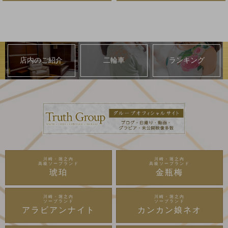
店内のご紹介
二輪車
ランキング
川崎・堀之内
川崎・堀之内
高級ソープランド
高級ソープランド
琥珀
金瓶梅
川崎・堀之内
川崎・堀之内
ソープランド
ソープランド
アラビアンナイト
カンカン娘ネオ