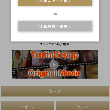
18歳以上「入場」
OR
18歳未満「退場」
◆MOVIE◆
コンパニオン紹介動画♪
一覧へ戻る
前へ
次へ