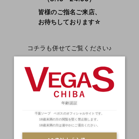
皆様のご指名ご来店、
お待ちしております☆
コチラも併せてご覧ください♪
↓↓↓↓↓↓↓
☆★☆
本日の出勤情報
☆★☆
◆BLOG◆
年齢認証
サービスショットも多数アリ！？
千葉ソープ ベガスのオフィシャルサイトです。
18歳未満の方の閲覧を堅く禁止致します。
18歳未満の方は速やかにご退出ください。