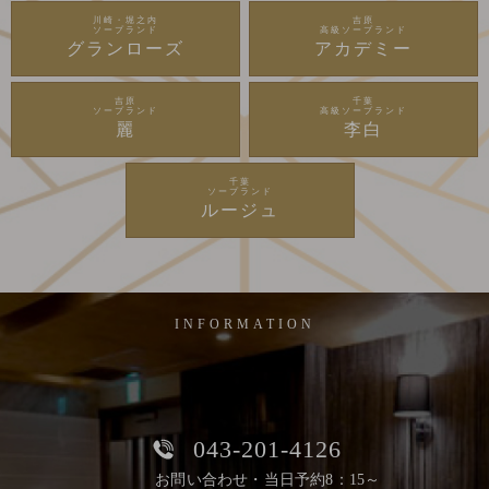
川崎・堀之内
吉原
ソープランド
高級ソープランド
グランローズ
アカデミー
吉原
千葉
ソープランド
高級ソープランド
麗
李白
千葉
ソープランド
ルージュ
INFORMATION
043-201-4126
お問い合わせ・当日予約8：15～