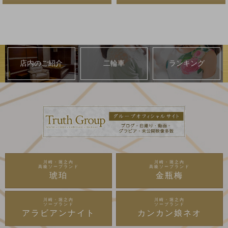
店内のご紹介
二輪車
ランキング
川崎・堀之内
川崎・堀之内
高級ソープランド
高級ソープランド
琥珀
金瓶梅
川崎・堀之内
川崎・堀之内
ソープランド
ソープランド
アラビアンナイト
カンカン娘ネオ