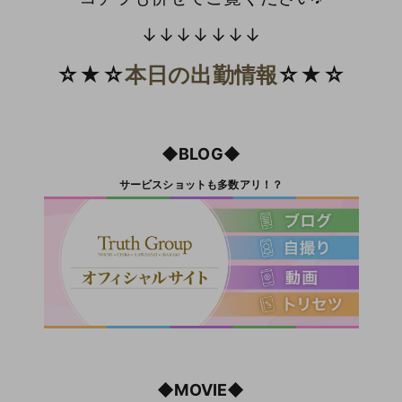
↓↓↓↓↓↓↓
☆★☆
本日の出勤情報
☆★☆
◆BLOG◆
サービスショットも多数アリ！？
◆MOVIE◆