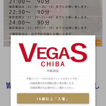
コチラ
詳細なシステムは
年齢認証
千葉ソープ ベガスのオフィシャルサイトです。
皆様のご指名ご来店、お待ちし
18歳未満の方の閲覧を堅く禁止致します。
18歳未満の方は速やかにご退出ください。
ております☆
18歳以上「入場」