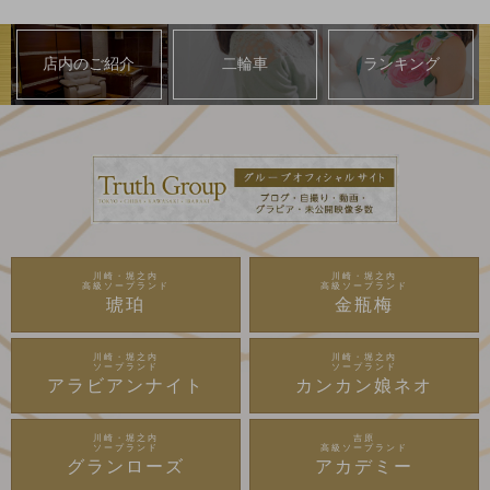
店内のご紹介
二輪車
ランキング
川崎・堀之内
川崎・堀之内
高級ソープランド
高級ソープランド
琥珀
金瓶梅
川崎・堀之内
川崎・堀之内
ソープランド
ソープランド
アラビアンナイト
カンカン娘ネオ
川崎・堀之内
吉原
ソープランド
高級ソープランド
グランローズ
アカデミー