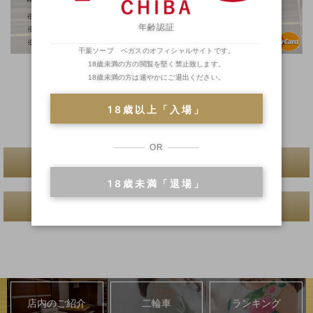
年齢認証
千葉ソープ ベガスのオフィシャルサイトです。
18歳未満の方の閲覧を堅く禁止致します。
営業時間
18歳未満の方は速やかにご退出ください。
8:50~24:00
18歳以上「入場」
OR
一覧へ戻る
18歳未満「退場」
前へ
次へ
店内のご紹介
二輪車
ランキング