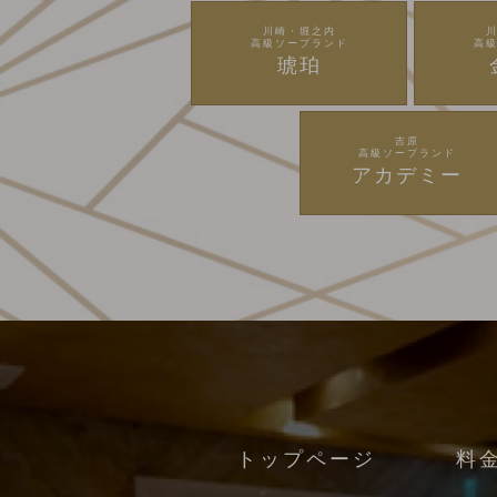
川崎・堀之内
高級ソープランド
高
琥珀
吉原
高級ソープランド
アカデミー
トップページ
料