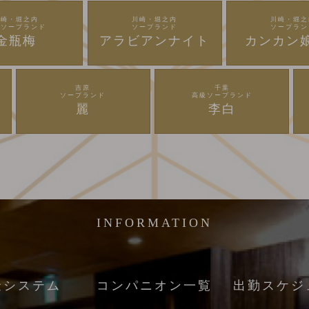
川崎・堀之内
川崎・堀之内
川崎・堀之
級ソープランド
ソープランド
ソープラン
金瓶梅
アラビアンナイト
カンカン
吉原
千葉
ソープランド
高級ソープランド
麗
李白
INFORMATION
金システム
コンパニオン一覧
出勤スケジ