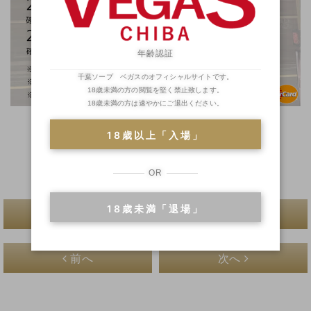
年齢認証
千葉ソープ ベガスのオフィシャルサイトです。
18歳未満の方の閲覧を堅く禁止致します。
18歳未満の方は速やかにご退出ください。
営業時間
18歳以上「入場」
8:50~24:00
OR
18歳未満「退場」
一覧へ戻る
前へ
次へ