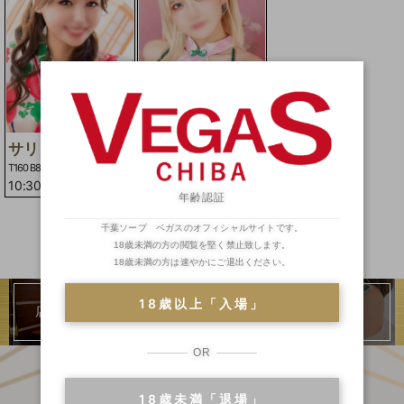
サリ
サオリ
T160 B85(D)W57H86
T159 B84(C)W56H86
10:30
-
21:00
10:30
-
19:30
年齢認証
千葉ソープ ベガスのオフィシャルサイトです。
18歳未満の方の閲覧を堅く禁止致します。
18歳未満の方は速やかにご退出ください。
18歳以上「入場」
店内のご紹介
二輪車
ランキング
OR
18歳未満「退場」