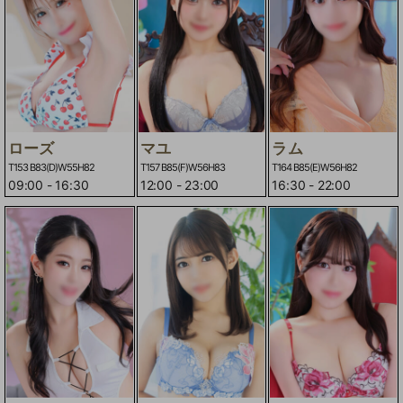
ローズ
マユ
ラム
T153 B83(D)W55H82
T157 B85(F)W56H83
T164 B85(E)W56H82
09:00
-
16:30
12:00
-
23:00
16:30
-
22:00