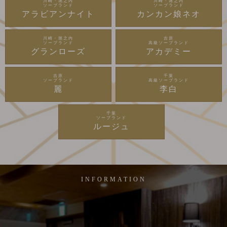
川崎・堀之内
川崎・堀之内
ソープランド
ソープランド
アラビアンナイト
カンカン娘ネオ
川崎・堀之内
吉原
ソープランド
高級ソープランド
グランローズ
アカデミー
吉原
千葉
ソープランド
高級ソープランド
麗
李白
千葉
ソープランド
ルージュ
INFORMATION