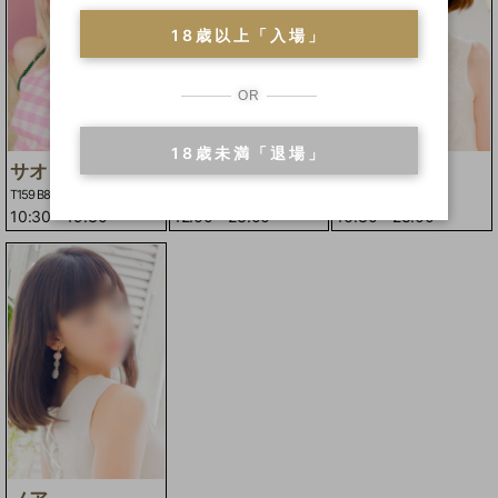
18歳以上「入場」
OR
18歳未満「退場」
サオリ
フウカ
シンディー
T159 B84(C)W56H86
T148 B85(E)W55H83
T160 B82(B)W56H80
10:30
-
19:30
12:00
-
23:00
16:30
-
23:00