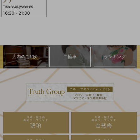
ノア
T158 B84(D)W58H85
16:30
-
21:00
店内のご紹介
二輪車
ランキング
川崎・堀之内
川崎・堀之内
高級ソープランド
高級ソープランド
琥珀
金瓶梅