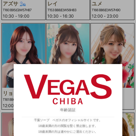
アズサ
レイ
ユメ
T160 B95(G)W57H87
T153 B88(E)W56H83
T166 B86(E)W57H90
10:30
-
19:00
10:30
-
16:30
12:00
-
23:00
リョウ
ネイロ
サリ
T161 B90(G)W53H82
T163 B90(F)W57H86
T160 B85(D)W57H86
12:00
-
21:00
12:00
-
22:00
10:30
-
21:00
年齢認証
千葉ソープ ベガスのオフィシャルサイトです。
18歳未満の方の閲覧を堅く禁止致します。
18歳未満の方は速やかにご退出ください。