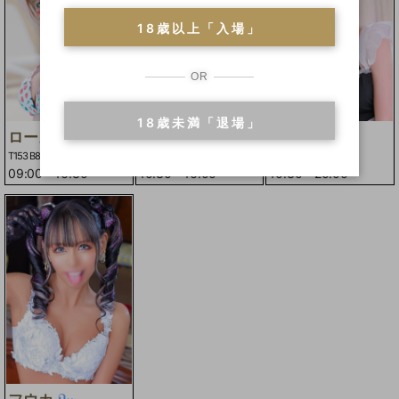
18歳以上「入場」
OR
18歳未満「退場」
ローズ
ラン
ネネ
T153 B83(D)W55H82
T153 B84(D)W56H87
T150 B88(F)W58H87
09:00
-
16:30
10:30
-
16:00
10:30
-
20:00