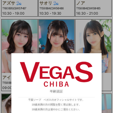
アズサ
サオリ
ノア
T160 B95(G)W57H87
T159 B84(C)W56H86
T158 B84(D)W58H85
10:30
-
19:00
10:30
-
19:30
16:30
-
21:00
アイリ
マユ
レイ
T158 B87(F)W57H85
T157 B85(F)W56H83
T153 B88(E)W56H83
09:00
-
19:00
12:00
-
23:00
10:30
-
16:30
年齢認証
千葉ソープ ベガスのオフィシャルサイトです。
18歳未満の方の閲覧を堅く禁止致します。
18歳未満の方は速やかにご退出ください。