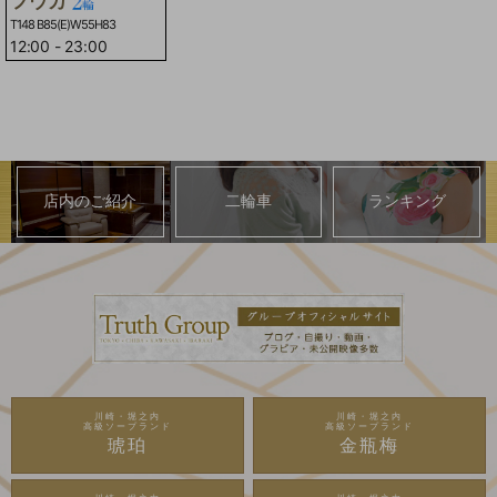
フウカ
T148 B85(E)W55H83
12:00
-
23:00
店内のご紹介
二輪車
ランキング
川崎・堀之内
川崎・堀之内
高級ソープランド
高級ソープランド
琥珀
金瓶梅