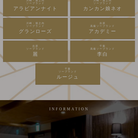
川崎・堀之内
川崎・堀之内
ソープランド
ソープランド
アラビアンナイト
カンカン娘ネオ
川崎・堀之内
吉原
ソープランド
高級ソープランド
グランローズ
アカデミー
吉原
千葉
ソープランド
高級ソープランド
麗
李白
千葉
ソープランド
ルージュ
INFORMATION