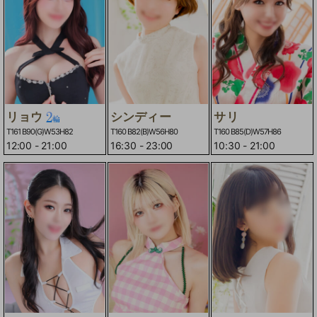
リョウ
シンディー
サリ
T161 B90(G)W53H82
T160 B82(B)W56H80
T160 B85(D)W57H86
12:00
-
21:00
16:30
-
23:00
10:30
-
21:00