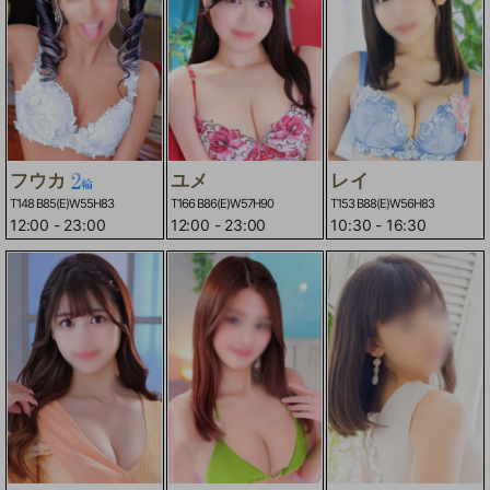
フウカ
ユメ
レイ
T148 B85(E)W55H83
T166 B86(E)W57H90
T153 B88(E)W56H83
12:00
-
23:00
12:00
-
23:00
10:30
-
16:30