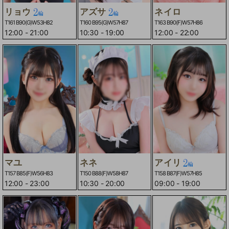
リョウ
アズサ
ネイロ
T161 B90(G)W53H82
T160 B95(G)W57H87
T163 B90(F)W57H86
12:00
-
21:00
10:30
-
19:00
12:00
-
22:00
マユ
ネネ
アイリ
T157 B85(F)W56H83
T150 B88(F)W58H87
T158 B87(F)W57H85
12:00
-
23:00
10:30
-
20:00
09:00
-
19:00