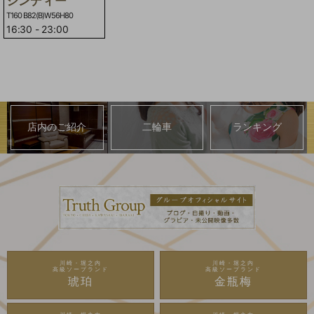
シンディー
T160 B82(B)W56H80
16:30
-
23:00
店内のご紹介
二輪車
ランキング
川崎・堀之内
川崎・堀之内
高級ソープランド
高級ソープランド
琥珀
金瓶梅