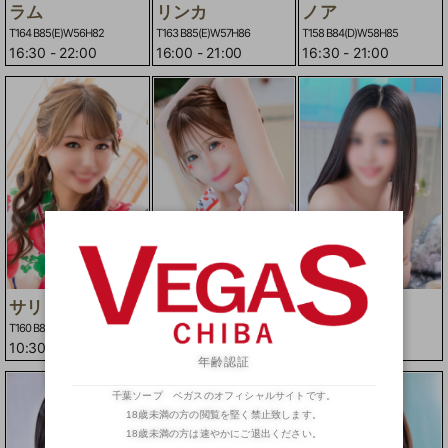
ラム
リンカ
ノア
T164 B85(E)W56H82
T163 B85(E)W57H86
T158 B84(D)W58H85
16:30
-
22:00
16:00
-
21:00
16:30
-
21:00
サリ
ローズ
ラン
T160 B85(D)W57H86
T153 B83(D)W55H82
T153 B84(D)W56H87
10:30
-
21:00
09:00
-
16:30
10:30
-
16:00
年齢認証
千葉ソープ ベガスのオフィシャルサイトです。
18歳未満の方の閲覧を堅く禁止致します。
18歳未満の方は速やかにご退出ください。