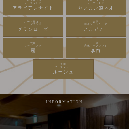
川崎・堀之内
川崎・堀之内
ソープランド
ソープランド
アラビアンナイト
カンカン娘ネオ
川崎・堀之内
吉原
ソープランド
高級ソープランド
グランローズ
アカデミー
吉原
千葉
ソープランド
高級ソープランド
麗
李白
千葉
ソープランド
ルージュ
INFORMATION