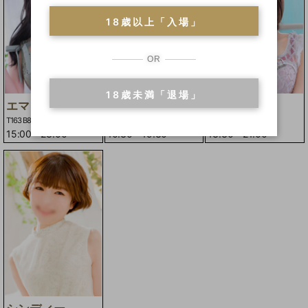
18歳以上「入場」
OR
18歳未満「退場」
エマ
サオリ
ロアナ
T163 B84(D)W57H85
T159 B84(C)W56H86
T167 B83(C)W56H85
15:00
-
23:00
10:30
-
19:30
13:30
-
21:00