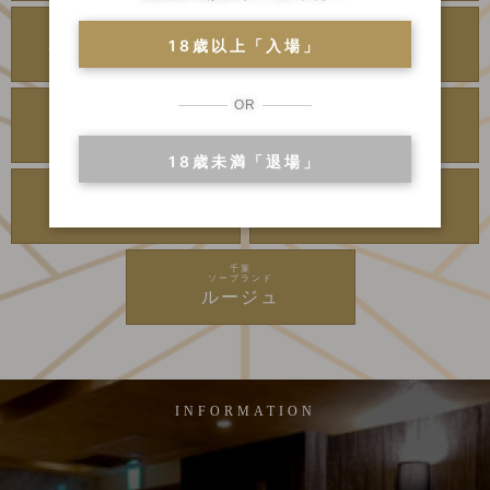
川崎・堀之内
川崎・堀之内
ソープランド
ソープランド
18歳以上「入場」
アラビアンナイト
カンカン娘ネオ
OR
川崎・堀之内
吉原
ソープランド
高級ソープランド
グランローズ
アカデミー
18歳未満「退場」
吉原
千葉
ソープランド
高級ソープランド
麗
李白
千葉
ソープランド
ルージュ
INFORMATION