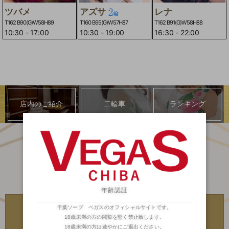
ツバメ
アズサ
レナ
T162 B90(G)W58H89
T160 B95(G)W57H87
T162 B91(G)W58H88
10:30
-
17:00
10:30
-
19:00
16:30
-
22:00
店内のご紹介
二輪車
ランキング
年齢認証
川崎・堀之内
川崎・堀之内
千葉ソープ ベガスのオフィシャルサイトです。
高級ソープランド
高級ソープランド
琥珀
金瓶梅
18歳未満の方の閲覧を堅く禁止致します。
18歳未満の方は速やかにご退出ください。