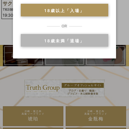
サクラコ
T163 B85(E)W56H85
18歳以上「入場」
19:30
-
23:00
OR
18歳未満「退場」
店内のご紹介
二輪車
ランキング
川崎・堀之内
川崎・堀之内
高級ソープランド
高級ソープランド
琥珀
金瓶梅