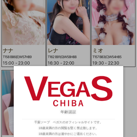
ナナ
レナ
ミオ
T158 B86(E)W57H89
T162 B91(G)W58H88
T157 B83(C)W54H85
15:00
-
23:00
16:30
-
22:00
19:30
-
22:30
年齢認証
千葉ソープ ベガスのオフィシャルサイトです。
18歳未満の方の閲覧を堅く禁止致します。
18歳未満の方は速やかにご退出ください。